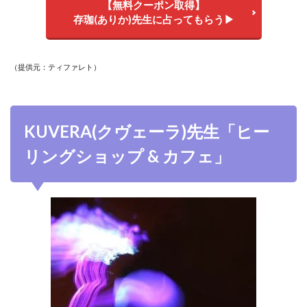
【無料クーポン取得】
存珈(ありか)先生に占ってもらう▶
（提供元：ティファレト）
KUVERA(クヴェーラ)先生「
ヒー
リングショップ & カフェ」