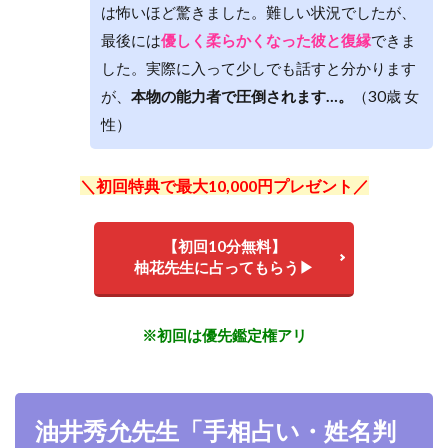
は怖いほど驚きました。難しい状況でしたが、
最後には
優しく柔らかくなった彼と復縁
できま
した。実際に入って少しでも話すと分かります
が、
本物の能力者で圧倒されます…。
（30歳 女
性）
＼初回特典で最大10,000円プレゼント／
【初回10分無料】
柚花先生に占ってもらう▶
※初回は優先鑑定権アリ
油井秀允先生「手相占い・姓名判