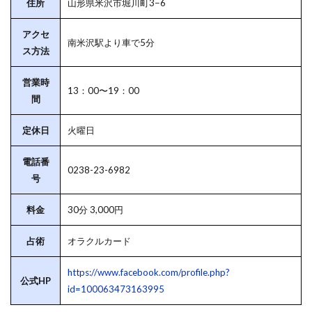
住所
山形県米沢市堀川町3−6
アクセ
南米沢駅より車で5分
ス方法
営業時
13：00〜19：00
間
定休日
火曜日
電話番
0238-23-6982
号
料金
30分 3,000円
占術
オラクルカード
https://www.facebook.com/profile.php?
公式HP
id=100063473163995