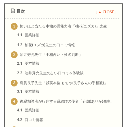
目次
1
怖いほど当たる本物の霊能力者「柚花(ユズカ)」先生
1.1
営業詳細
1.2
柚花(ユズカ)先生の口コミ情報
2
油井秀允先生「手相占い・姓名判断」
2.1
基本情報
2.2
油井秀允先生の占い口コミ＆体験談
3
島貫良子先生「誠実本位 もちや(良子さんの手相観)」
3.1
基本情報
4
復縁相談者が行列する縁結びの使者「存珈(ありか)先生」
4.1
営業詳細
4.2
口コミ情報