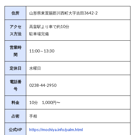
住所
山形県東置賜郡川西町大字吉田3642-2
アクセ
高畠駅より車で約10分
ス方法
駐車場完備
営業時
11:00～13:30
間
定休日
水曜日
電話番
0238-44-2950
号
料金
10分 1,000円〜
占術
手相
公式HP
https://mochiya.info/palm.html