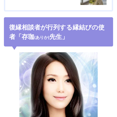
復縁相談者が行列する縁結びの使
者「存珈
先生」
(ありか)