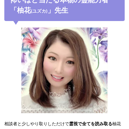
「柚花
」先生
(ユズカ)
相談者と少しやり取りしただけで
霊視で全てを読み取る
柚花