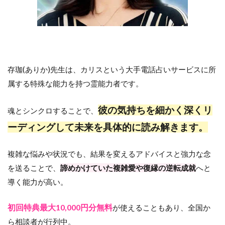
存珈(ありか)先生は、カリスという大手電話占いサービスに所
属する特殊な能力を持つ霊能力者です。
彼の気持ちを細かく深くリ
魂とシンクロすることで、
ーディングして未来を具体的に読み解きます。
複雑な悩みや状況でも、結果を変えるアドバイスと強力な念
を送ることで、
諦めかけていた複雑愛や復縁の逆転成就
へと
導く能力が高い。
初回特典最大10,000円分無料
が使えることもあり、全国か
ら相談者が行列中。