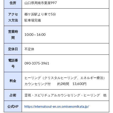
住所
山口県周南市栗屋997
アクセ
櫛ケ浜駅より車で5分
ス方法
駐車場完備
営業時
10:00～16:00
間
定休日
不定休
電話番
090-3375-3961
号
ヒーリング（クリスタルヒーリング、エネルギー療法）
料金
カウンセリング付 約2時間 13,600円
占術
霊視・スピリチュアルカウンセリング・ヒーリング 他
公式HP
https://eternalsoul-en.on.omisenomikata.jp/