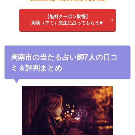
【無料クーポン取得】
彩美（アミ）先生に占ってもらう▶
周南市の当たる占い師7人の口コ
ミ＆評判まとめ