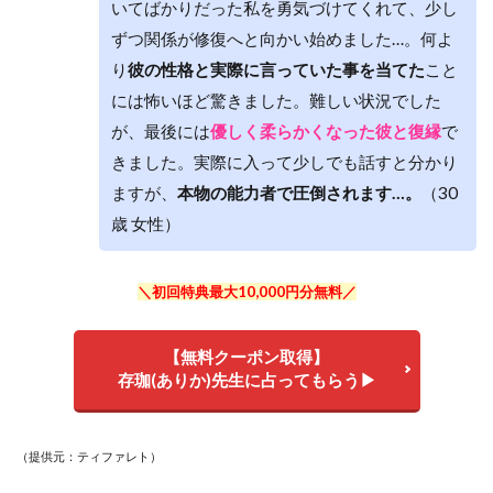
いてばかりだった私を勇気づけてくれて、少し
ずつ関係が修復へと向かい始めました…。何よ
り
彼の性格と実際に言っていた事を当てた
こと
には怖いほど驚きました。難しい状況でした
が、最後には
優しく柔らかくなった彼と復縁
で
きました。実際に入って少しでも話すと分かり
ますが、
本物の能力者で圧倒されます…。
（30
歳 女性）
＼初回特典最大10,000円分無料／
【無料クーポン取得】
存珈(ありか)先生に占ってもらう▶
（提供元：ティファレト）