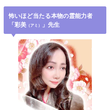
怖いほど当たる本物の霊能力者
「彩美
」先生
（アミ）