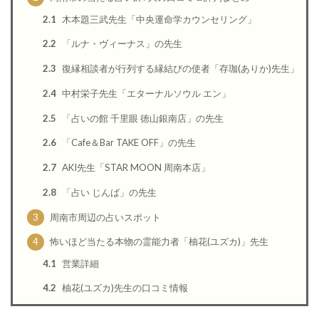
2.1
木本題三武先生「中央運命学カウンセリング」
2.2
「ルナ・ヴィーナス」の先生
2.3
復縁相談者が行列する縁結びの使者「存珈(ありか)先生」
2.4
中村栄子先生「エターナルソウル エン」
2.5
「占いの館 千里眼 徳山銀南店」の先生
2.6
「Cafe＆Bar TAKE OFF」の先生
2.7
AKI先生「STAR MOON 周南本店」
2.8
「占い じんば」の先生
3
周南市周辺の占いスポット
4
怖いほど当たる本物の霊能力者「柚花(ユズカ)」先生
4.1
営業詳細
4.2
柚花(ユズカ)先生の口コミ情報