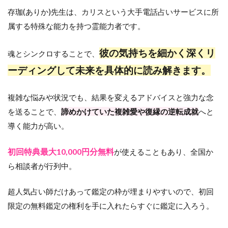
存珈(ありか)先生は、カリスという大手電話占いサービスに所
属する特殊な能力を持つ霊能力者です。
彼の気持ちを細かく深くリ
魂とシンクロすることで、
ーディングして未来を具体的に読み解きます。
複雑な悩みや状況でも、結果を変えるアドバイスと強力な念
を送ることで、
諦めかけていた複雑愛や復縁の逆転成就
へと
導く能力が高い。
初回特典最大10,000円分無料
が使えることもあり、全国か
ら相談者が行列中。
超人気占い師だけあって鑑定の枠が埋まりやすいので、初回
限定の無料鑑定の権利を手に入れたらすぐに鑑定に入ろう。