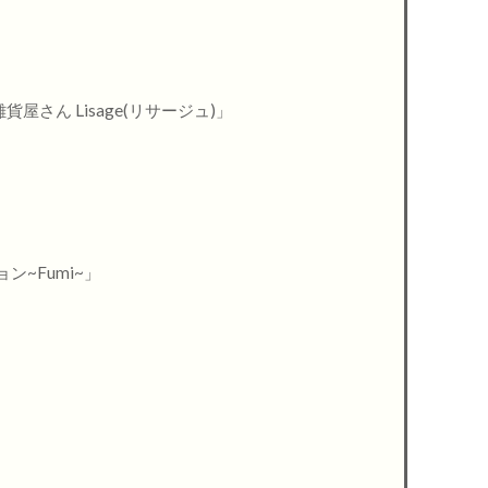
さん Lisage(リサージュ)」
ン~Fumi~」