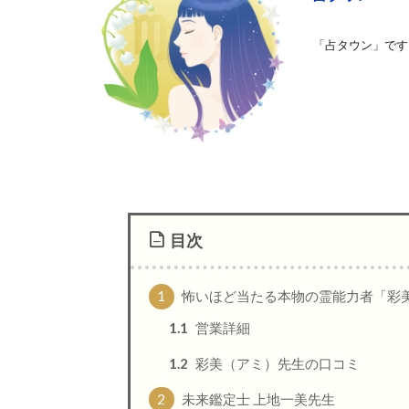
「占タウン」です
目次
1
怖いほど当たる本物の霊能力者「彩
1.1
営業詳細
1.2
彩美（アミ）先生の口コミ
2
未来鑑定士 上地一美先生