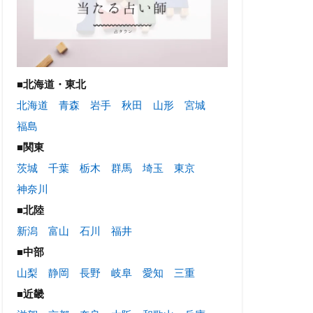
■北海道・東北
北海道
青森
岩手
秋田
山形
宮城
福島
■関東
茨城
千葉
栃木
群馬
埼玉
東京
神奈川
■北陸
新潟
富山
石川
福井
■中部
山梨
静岡
長野
岐阜
愛知
三重
■近畿