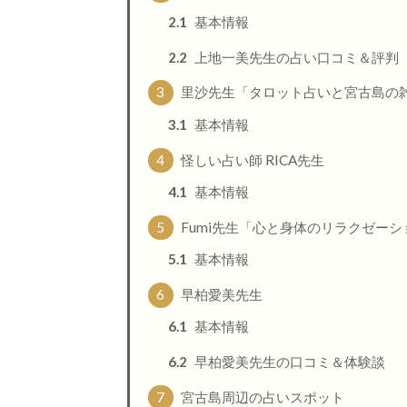
2.1
基本情報
2.2
上地一美先生の占い口コミ＆評判
3
里沙先生「タロット占いと宮古島の雑貨屋
3.1
基本情報
4
怪しい占い師 RICA先生
4.1
基本情報
5
Fumi先生「心と身体のリラクゼーショ
5.1
基本情報
6
早柏愛美先生
6.1
基本情報
6.2
早柏愛美先生の口コミ＆体験談
7
宮古島周辺の占いスポット