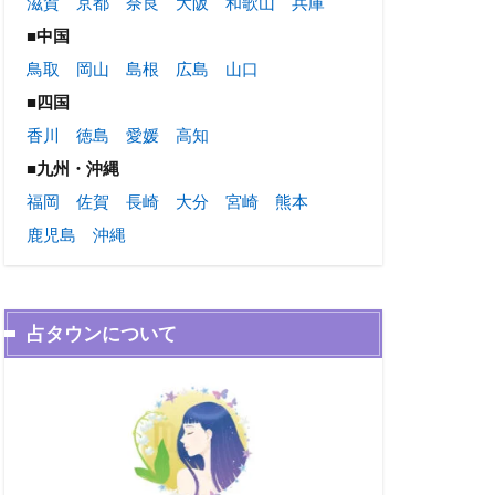
滋賀
京都
奈良
大阪
和歌山
兵庫
■中国
鳥取
岡山
島根
広島
山口
■四国
香川
徳島
愛媛
高知
■九州・沖縄
福岡
佐賀
長崎
大分
宮崎
熊本
鹿児島
沖縄
占タウンについて