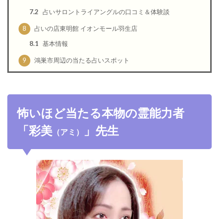
7.2
占いサロントライアングルの口コミ＆体験談
8
占いの店東明館 イオンモール羽生店
8.1
基本情報
9
鴻巣市周辺の当たる占いスポット
怖いほど当たる本物の霊能力者
「彩美
」先生
（アミ）