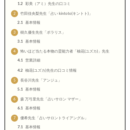
1.2
彩美（アミ）先生の口コミ
2
竹田佳央梨先生「占い kintoto(キントト)」
2.1
基本情報
3
樹久優生先生「ポラリス」
3.1
基本情報
4
怖いほど当たる本物の霊能力者「柚花(ユズカ)」先生
4.1
営業詳細
4.2
柚花(ユズカ)先生の口コミ情報
5
長谷川先生「アンジュ」
5.1
基本情報
6
森 万弓里先生「占いサロン マザー」
6.1
基本情報
7
優希先生「占いサロントライアングル」
7.1
基本情報