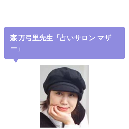
森 万弓里先生「占いサロン マザ
ー」