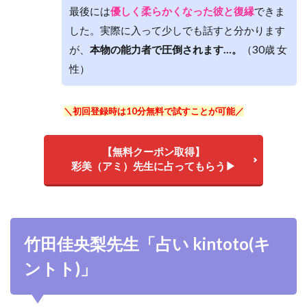
最後には
優しく柔らかくなった彼と復縁
できま
した。実際に入って少しでも話すと分かります
が、
本物の能力者で圧倒されます…。
（30歳 女
性）
＼初回登録時は10分無料で試すことが可能／
【無料クーポン取得】
彩美（アミ）先生に占ってもらう▶
竹田佳央梨先生「占い kintoto(キ
ントト)」