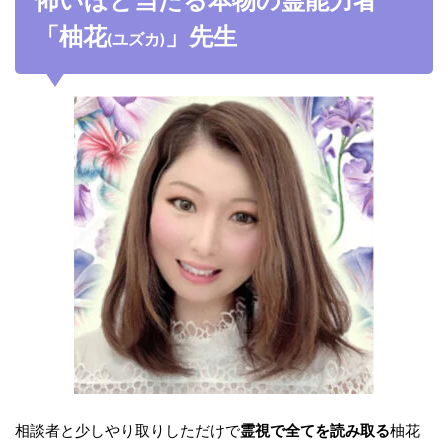
「柚花
」先生
(ユズカ)
相談者と少しやり取りしただけで
霊視で全てを読み取る
柚花