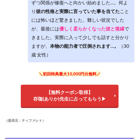
ずつ関係が修復へと向かい始めました…。何よ
り
彼の性格と実際に言っていた事を当てた
こと
には怖いほど驚きました。難しい状況でした
が、最後には
優しく柔らかくなった彼と復縁
で
きました。実際に入って少しでも話すと分かり
ますが、
本物の能力者で圧倒されます…。
（30
歳 女性）
＼初回特典最大10,000円分無料／
【無料クーポン取得】
存珈(ありか)先生に占ってもらう▶
（提供元：ティファレト）