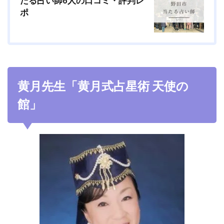
たる占い師6人の口コミ・評判レ
ポ
黄月先生「黄月式占星術 天使の
館」