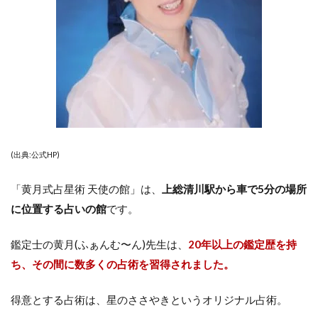
(出典:公式HP)
「黄月式占星術 天使の館」は、
上総清川駅から車で5分の場所
に位置する占いの館
です。
鑑定士の黄月(ふぁんむ〜ん)先生は、
20年以上の鑑定歴を持
ち、その間に数多くの占術を習得されました。
得意とする占術は、星のささやきというオリジナル占術。