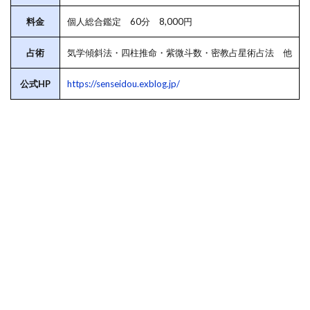
料金
個人総合鑑定 60分 8,000円
占術
気学傾斜法・四柱推命・紫微斗数・密教占星術占法 他
公式HP
https://senseidou.exblog.jp/