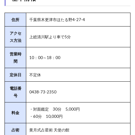
住所
千葉県木更津市ほたる野4-27-4
アクセ
上総清川駅より車で5分
ス方法
営業時
10：00～18：00
間
定休日
不定休
電話番
0438-73-2350
号
・対面鑑定 30分 5,000円
料金
・60分 10,000円
占術
黄月式占星術 天使の館