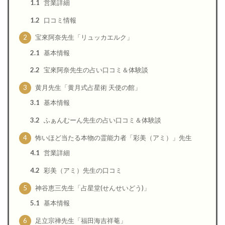
1.1
営業詳細
1.2
口コミ情報
2
宝來阿奈先生「リュッカエルク」
2.1
基本情報
2.2
宝來阿奈先生の占い口コミ＆体験談
3
黄月先生「黄月式占星術 天使の館」
3.1
基本情報
3.2
ふぁんむーん先生の占い口コミ＆体験談
4
怖いほど当たる本物の霊能力者「彩美（アミ）」先生
4.1
営業詳細
4.2
彩美（アミ）先生の口コミ
5
神谷恵三先生「占星堂(せんせいどう)」
5.1
基本情報
6
足立宗禅先生「福田海吉祥菴」