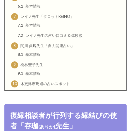
6.1
基本情報
7
レイノ先生「タロットREINO」
7.1
基本情報
7.2
レイノ先生の占い口コミ＆体験談
8
関川 眞瑰先生「自力開運占い」
8.1
基本情報
9
松林聖子先生
9.1
基本情報
10
木更津市周辺の占いスポット
復縁相談者が行列する縁結びの使
者「存珈
先生」
(ありか)