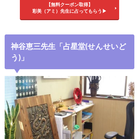
【無料クーポン取得】
彩美（アミ）先生に占ってもらう▶
神谷恵三先生「占星堂(せんせいど
う)」