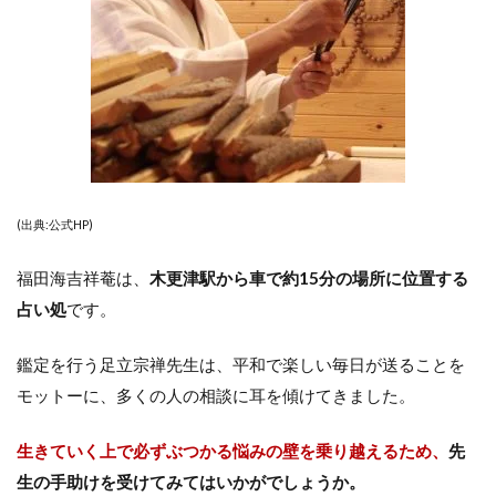
(出典:公式HP)
福田海吉祥菴は、
木更津駅から車で約15分の場所に位置する
占い処
です。
鑑定を行う足立宗禅先生は、平和で楽しい毎日が送ることを
モットーに、多くの人の相談に耳を傾けてきました。
生きていく上で必ずぶつかる悩みの壁を乗り越えるため、
先
生の手助けを受けてみてはいかがでしょうか。