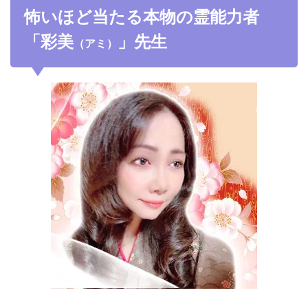
怖いほど当たる本物の霊能力者
「彩美
」先生
（アミ）