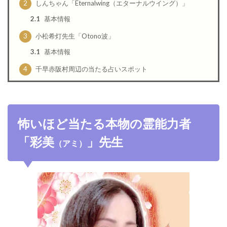
2
しんちゃん「Eternalwing（エターナルウイング）」
2.1
基本情報
3
小松希灯先生「Otono波」
3.1
基本情報
4
千早赤阪村周辺の当たる占いスポット
怖いほど当たる本物の霊能力者
「彩美
」先生
（アミ）