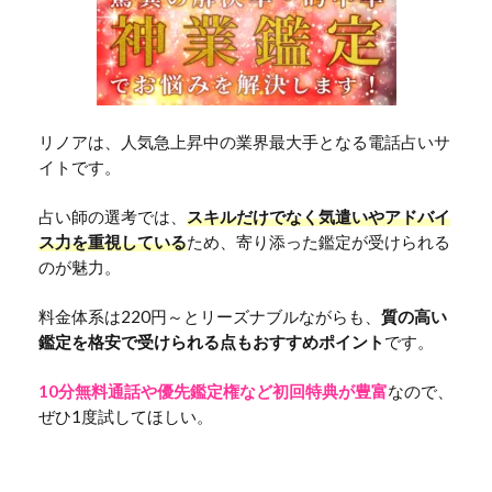
リノアは、人気急上昇中の業界最大手となる電話占いサ
イトです。
占い師の選考では、
スキルだけでなく気遣いやアドバイ
ス力を重視している
ため、寄り添った鑑定が受けられる
のが魅力。
料金体系は220円～とリーズナブルながらも、
質の高い
鑑定を格安で受けられる点もおすすめポイント
です。
10分無料通話や優先鑑定権など初回特典が豊富
なので、
ぜひ1度試してほしい。