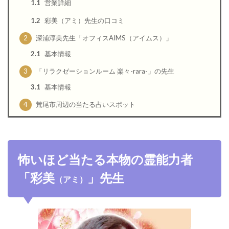
1.1
営業詳細
1.2
彩美（アミ）先生の口コミ
2
深浦淳美先生「オフィスAIMS（アイムス）」
2.1
基本情報
3
「リラクゼーションルーム 楽々-rara-」の先生
3.1
基本情報
4
荒尾市周辺の当たる占いスポット
怖いほど当たる本物の霊能力者
「彩美
」先生
（アミ）