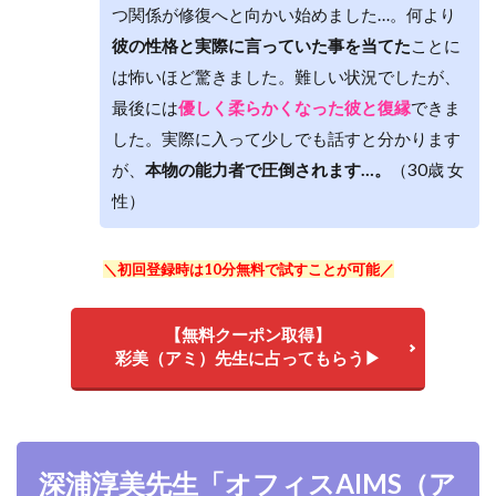
つ関係が修復へと向かい始めました…。何より
彼の性格と実際に言っていた事を当てた
ことに
は怖いほど驚きました。難しい状況でしたが、
最後には
優しく柔らかくなった彼と復縁
できま
した。実際に入って少しでも話すと分かります
が、
本物の能力者で圧倒されます…。
（30歳 女
性）
＼初回登録時は10分無料で試すことが可能／
【無料クーポン取得】
彩美（アミ）先生に占ってもらう▶
深浦淳美先生「オフィスAIMS（ア